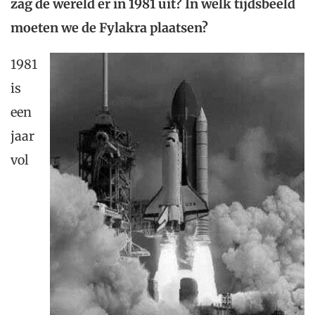
zag de wereld er in 1981 uit? In welk tijdsbeeld
moeten we de Fylakra plaatsen?
1981
is
een
jaar
vol