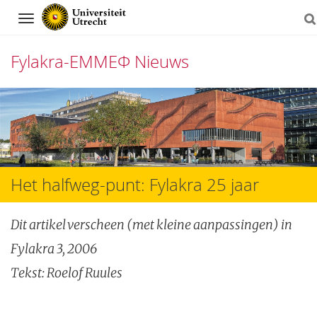
Navigation
Fylakra-EMMEΦ Nieuws
Direct
naar
het
inhoud
Het halfweg-punt: Fylakra 25 jaar
Dit artikel verscheen (met kleine aanpassingen) in
Fylakra 3, 2006
Tekst: Roelof Ruules