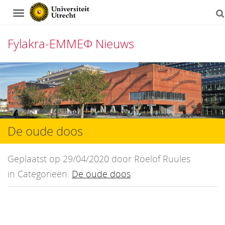
Navigation
Fylakra-EMMEΦ Nieuws
Direct
naar
het
inhoud
De oude doos
Geplaatst op 29/04/2020 door Roelof Ruules
in Categorieën:
De oude doos
.